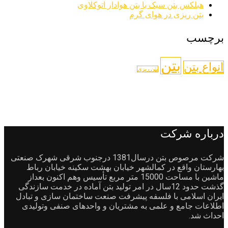
هبلکس بتن سبک یا بتن هوادار اتوکلاوی
بتن ریزی در هوای گرم
برچسب
بتن
انواع بتن
بتن ریزی
درباره شرکت
شرکت مرصوص بتن درسال1381 درجنوب شرقی شهرک صنعتی
بهارستان واقع در کمالشهر خیابان بهشت سکینه خیابان رباط
ماشین با مساحت 15000 متر مربع تأسیس وهم اکنون بعداز
گذشت حدود 12سال در امر تولید بتن آماده در خدمت سازندگی
ایران اسلامی با فلسفه پیشرفت صنعت ساختمان سازی و تبادل
اطلاعات جامع و علمی به مشتریان و واحدهای صنفی وتولیدی
احداث شد.