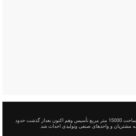
شرکت مرصوص بتن درسال1381 درجنوب شرقی شهرک صنعتی بهارستان واقع در کمالشهر خیابان بهشت سکینه خیابان رباط ماشین با مساحت 15000 متر مربع تأسیس وهم اکنون بعداز گذشت حدود