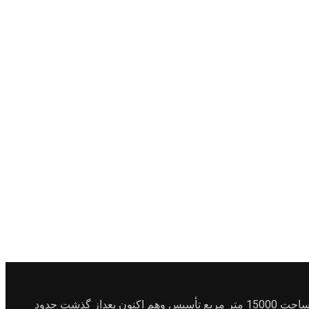
شرکت مرصوص بتن درسال1381 درجنوب شرقی شهرک صنعتی بهارستان واقع در کمالشهر خیابان بهشت سکینه خیابان رباط ماشین با مساحت 15000 متر مربع تأسیس وهم اکنون بعداز گذشت حدود