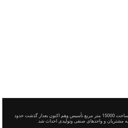
شرکت مرصوص بتن درسال1381 درجنوب شرقی شهرک صنعتی بهارستان واقع در کمالشهر خیابان بهشت سکینه خیابان رباط ماشین با مساحت 15000 متر مربع تأسیس وهم اکنون بعداز گذشت حدود