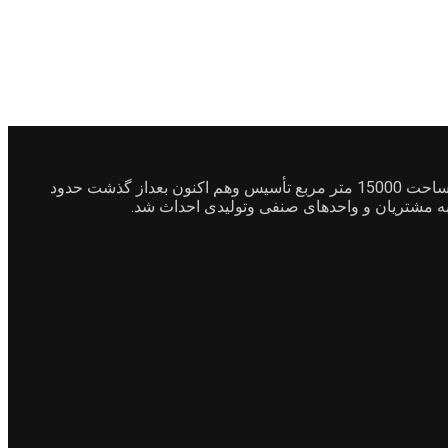
شرکت مرصوص بتن درسال1381 درجنوب شرقی شهرک صنعتی بهارستان واقع در کمالشهر خیابان بهشت سکینه خیابان رباط ماشین با مساحت 15000 متر مربع تأسیس وهم اکنون بعداز گذشت حدود